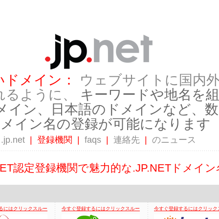
いドメイン：
ウェブサイトに国内
れるように、
キーワードや地名を
メイン、日本語のドメインなど、数
ドメイン名の登録が可能になります
.jp.net
|
登録機関
|
faqs
|
連絡先
|
のニュース
.NET認定登録機関で魅力的な.JP.NETドメイ
るにはクリックスルー
今すぐ登録するにはクリックスルー
今すぐ登録するにはクリック