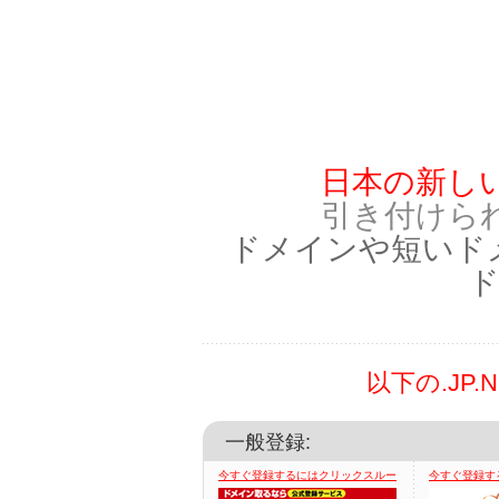
日本の新し
引き付けら
ドメインや短いド
以下の.JP
一般登録:
今すぐ登録するにはクリックスルー
今すぐ登録す