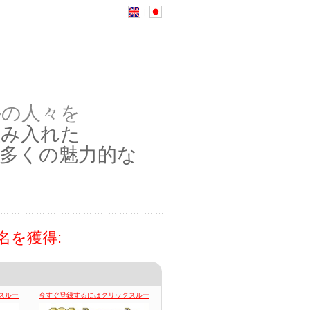
|
外の人々を
組み入れた
多くの魅力的な
ン名を獲得:
スルー
今すぐ登録するにはクリックスルー