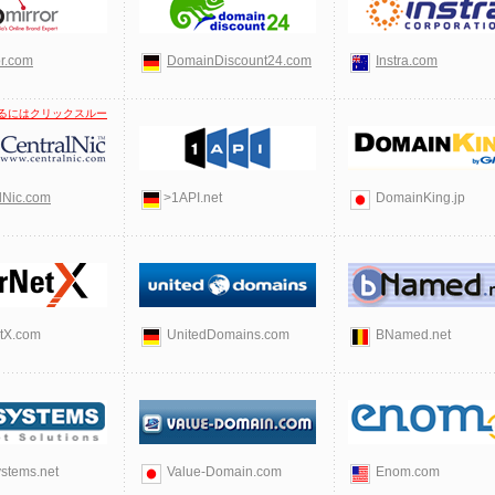
or.com
DomainDiscount24.com
Instra.com
るにはクリックスルー
lNic.com
>1API.net
DomainKing.jp
etX.com
UnitedDomains.com
BNamed.net
stems.net
Value-Domain.com
Enom.com